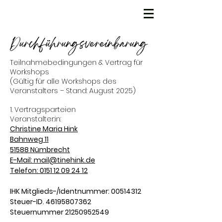
Durchführungsvereinbarung
Teilnahmebedingungen & Vertrag für
Workshops
(Gültig für alle Workshops des
Veranstalters – Stand: August 2025)
1. Vertragsparteien
Veranstalter:in:
Christine Maria Hink
Bahnweg 11
51588 Nümbrecht
E-Mail:
mail@tinehink.de
Telefon:
0151 12 09 24 12
IHK Mitglieds-/Identnummer:
00514312
Steuer-ID.
46195807362
Steuernummer
21250952549